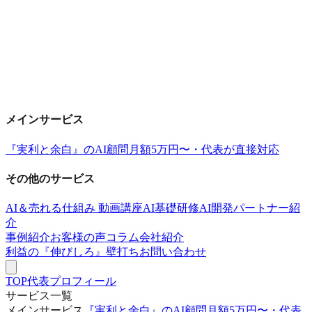
メインサービス
『実利と余白』のAI顧問
月額5万円〜・代表が直接対応
その他のサービス
AI＆売れる仕組み 動画講座
AI基礎研修
AI開発パートナー紹
介
事例紹介
お客様の声
コラム
会社紹介
利益の『伸びしろ』壁打ち
お問い合わせ
TOP
代表プロフィール
サービス一覧
メインサービス
『実利と余白』のAI顧問
月額5万円〜・代表