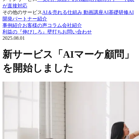
が直接対応
その他のサービス
AI＆売れる仕組み 動画講座
AI基礎研修
AI
開発パートナー紹介
事例紹介
お客様の声
コラム
会社紹介
利益の『伸びしろ』壁打ち
お問い合わせ
2025.08.01
新サービス「AIマーケ顧問」
を開始しました