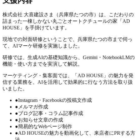
支援内容
株式会社 大喜建設さま（兵庫県たつの市）は、こだわりの
詰まった一棟しかない丸ごとオートクチュールの家「AD
HOUSE」を手掛けています。
現地での対面研修ということで、兵庫県たつの市まで伺っ
て、AIマーケ研修を実施しました。
研修では、生成AIの基礎知識から、Gemini・NotebookLMの
機能・使い方までを実演して解説。
マーケティング・集客面では、「AD HOUSE」の魅力を発
信する業務を、AIを活用して効果的に行なう方法を取り扱
いました。
●
Instagram・Facebookの投稿⽂作成
●
メルマガ作成
●
ブログ記事・コラム記事作成
●
お知らせ文章の作成
●
簡易的なWebページ制作
●
AD HOUSEの魅力を動画化して、来店者にPRする方
法