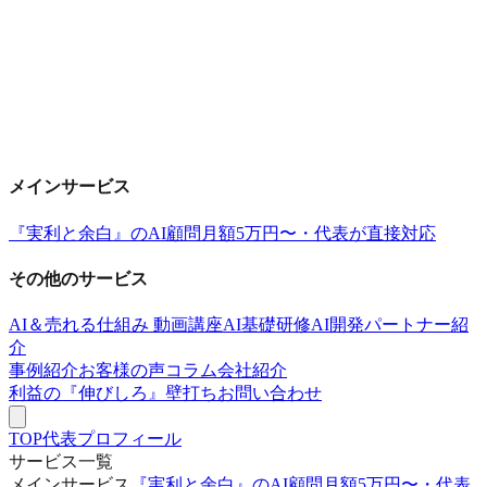
メインサービス
『実利と余白』のAI顧問
月額5万円〜・代表が直接対応
その他のサービス
AI＆売れる仕組み 動画講座
AI基礎研修
AI開発パートナー紹
介
事例紹介
お客様の声
コラム
会社紹介
利益の『伸びしろ』壁打ち
お問い合わせ
TOP
代表プロフィール
サービス一覧
メインサービス
『実利と余白』のAI顧問
月額5万円〜・代表