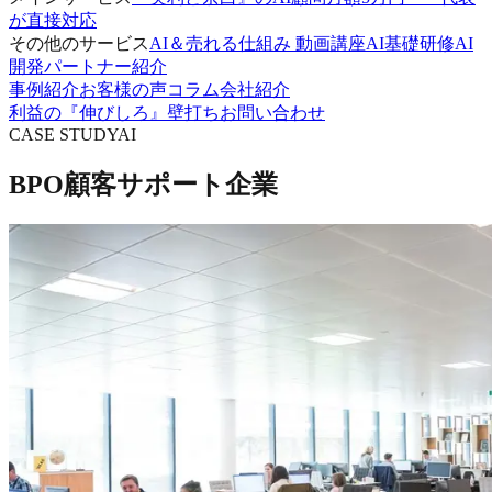
が直接対応
その他のサービス
AI＆売れる仕組み 動画講座
AI基礎研修
AI
開発パートナー紹介
事例紹介
お客様の声
コラム
会社紹介
利益の『伸びしろ』壁打ち
お問い合わせ
CASE STUDY
AI
BPO顧客サポート企業