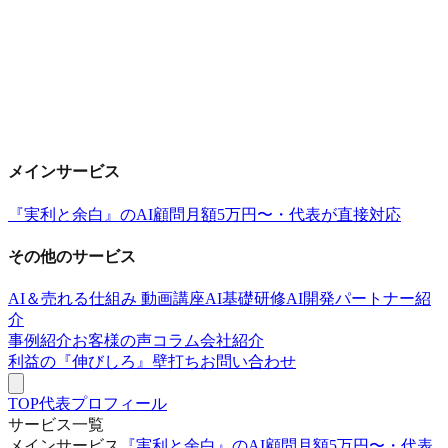
メインサービス
『実利と余白』のAI顧問
月額5万円〜・代表が直接対応
その他のサービス
AI＆売れる仕組み 動画講座
AI基礎研修
AI開発パートナー紹
介
事例紹介
お客様の声
コラム
会社紹介
利益の『伸びしろ』壁打ち
お問い合わせ
TOP
代表プロフィール
サービス一覧
メインサービス
『実利と余白』のAI顧問
月額5万円〜・代表