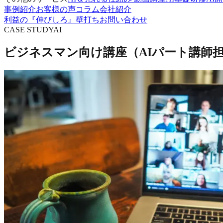
事例紹介
お客様の声
コラム
会社紹介
利益の『伸びしろ』壁打ち
お問い合わせ
CASE STUDY
AI
ビジネスマン向け講座（AIパート講師