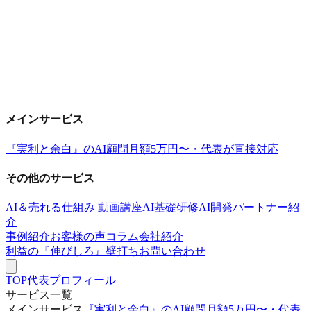
メインサービス
『実利と余白』のAI顧問
月額5万円〜・代表が直接対応
その他のサービス
AI＆売れる仕組み 動画講座
AI基礎研修
AI開発パートナー紹
介
事例紹介
お客様の声
コラム
会社紹介
利益の『伸びしろ』壁打ち
お問い合わせ
TOP
代表プロフィール
サービス一覧
メインサービス
『実利と余白』のAI顧問
月額5万円〜・代表