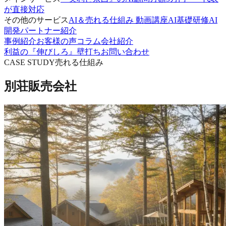
が直接対応
その他のサービス
AI＆売れる仕組み 動画講座
AI基礎研修
AI
開発パートナー紹介
事例紹介
お客様の声
コラム
会社紹介
利益の『伸びしろ』壁打ち
お問い合わせ
CASE STUDY
売れる仕組み
別荘販売会社