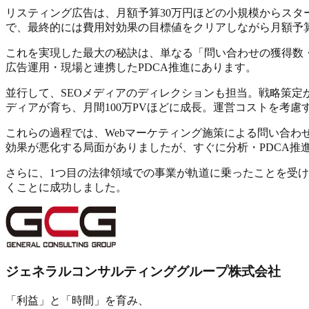
リスティング広告は、
月額予算30万円ほどの小規模からスタ
で、最終的には費用対効果の目標値をクリアしながら
月額予算
これを実現した
最大の秘訣
は、単なる「問い合わせの獲得数
広告運用・現場と連携したPDCA推進にあります。
並行して、
SEOメディア
のディレクションも担当。戦略策定
ディアが育ち、月間100万PVほどに成長。運営コストを考慮
これらの過程では、Webマーケティング施策による問い合わ
効果が悪化する局面がありましたが、すぐに分析・PDCA推
さらに、1つ目の法律領域での事業が軌道に乗ったことを受
くことに成功しました。
ジェネラルコンサルティンググループ株式会社
「利益」と「時間」を育み、