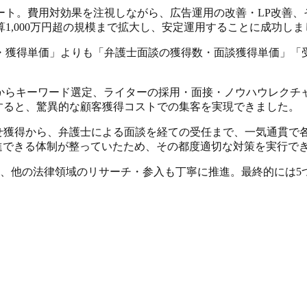
ート
。費用対効果を注視しながら、広告運用の改善・LP改善
1,000万円超の規模まで拡大
し、安定運用することに成功しま
・獲得単価」よりも「弁護士面談の獲得数・面談獲得単価」「
からキーワード選定、ライターの採用・面接・ノウハウレクチ
すると、
驚異的な顧客獲得コストでの集客を実現
できました。
せ獲得から、弁護士による面談を経ての受任まで、
一気通貫で
進できる体制が整っていたため、その都度適切な対策を実行で
け、他の法律領域のリサーチ・参入も丁寧に推進。最終的には
5