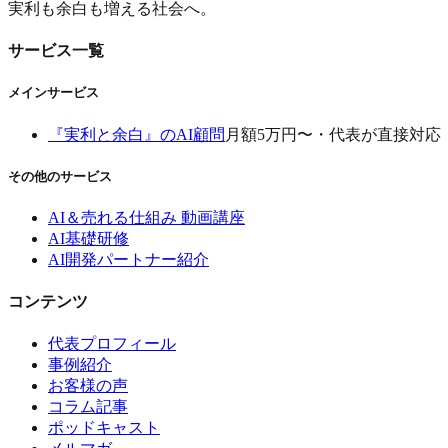
実利も余白も増える社会へ。
サービス一覧
メインサービス
『実利と余白』のAI顧問
月額5万円〜・代表が直接対応
その他のサービス
AI＆売れる仕組み 動画講座
AI基礎研修
AI開発パートナー紹介
コンテンツ
代表プロフィール
事例紹介
お客様の声
コラム記事
ポッドキャスト