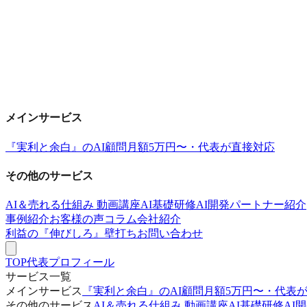
メインサービス
『実利と余白』のAI顧問
月額5万円〜・代表が直接対応
その他のサービス
AI＆売れる仕組み 動画講座
AI基礎研修
AI開発パートナー紹介
事例紹介
お客様の声
コラム
会社紹介
利益の『伸びしろ』壁打ち
お問い合わせ
TOP
代表プロフィール
サービス一覧
メインサービス
『実利と余白』のAI顧問
月額5万円〜・代表
その他のサービス
AI＆売れる仕組み 動画講座
AI基礎研修
AI