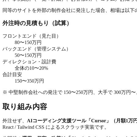
同等のサイトを外部の制作会社に発注した場合、相場は以下
外注時の見積もり（試算）
フロントエンド（見た目）
80〜150万円
バックエンド（管理システム）
50〜150万円
ディレクション・設計費
全体の10〜20%
合計目安
150〜350万円
※ 中堅制作会社への発注で 150〜250万円、大手で 300万
取り組み内容
外注せず、
AIコーディング支援ツール「Cursor」（月額
React / Tailwind CSS によるスクラッチ実装です。