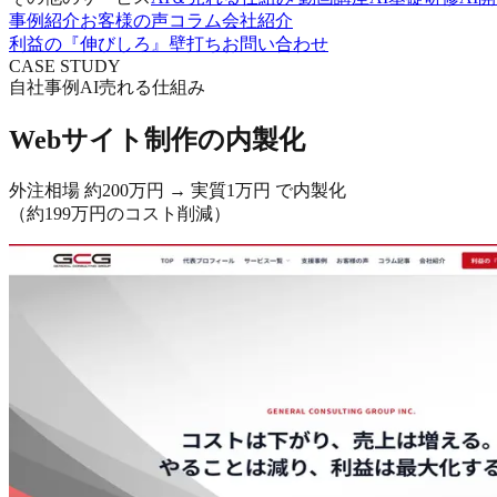
事例紹介
お客様の声
コラム
会社紹介
利益の『伸びしろ』壁打ち
お問い合わせ
CASE STUDY
自社事例
AI
売れる仕組み
Webサイト制作の内製化
外注相場 約200万円 →
実質1万円
で内製化
（約
199万円
のコスト削減）