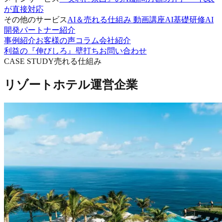
が直接対応
その他のサービス
AI＆売れる仕組み 動画講座
AI基礎研修
AI
開発パートナー紹介
事例紹介
お客様の声
コラム
会社紹介
利益の『伸びしろ』壁打ち
お問い合わせ
CASE STUDY
売れる仕組み
リゾートホテル運営企業