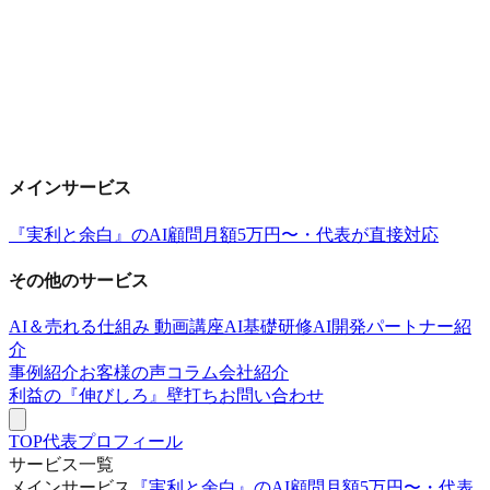
メインサービス
『実利と余白』のAI顧問
月額5万円〜・代表が直接対応
その他のサービス
AI＆売れる仕組み 動画講座
AI基礎研修
AI開発パートナー紹
介
事例紹介
お客様の声
コラム
会社紹介
利益の『伸びしろ』壁打ち
お問い合わせ
TOP
代表プロフィール
サービス一覧
メインサービス
『実利と余白』のAI顧問
月額5万円〜・代表